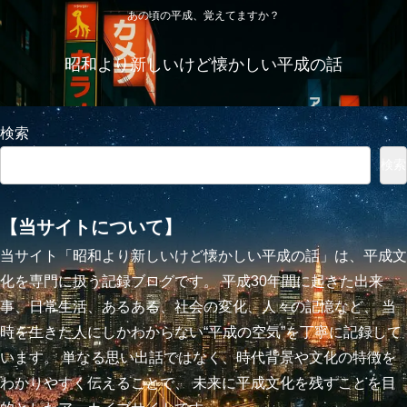
あの頃の平成、覚えてますか？
昭和より新しいけど懐かしい平成の話
検索
検索
【当サイトについて】
当サイト「昭和より新しいけど懐かしい平成の話」は、平成文
化を専門に扱う記録ブログです。 平成30年間に起きた出来
事、日常生活、あるある、社会の変化、人々の記憶など、 当
時を生きた人にしかわからない“平成の空気”を丁寧に記録して
います。 単なる思い出話ではなく、時代背景や文化の特徴を
わかりやすく伝えることで、 未来に平成文化を残すことを目