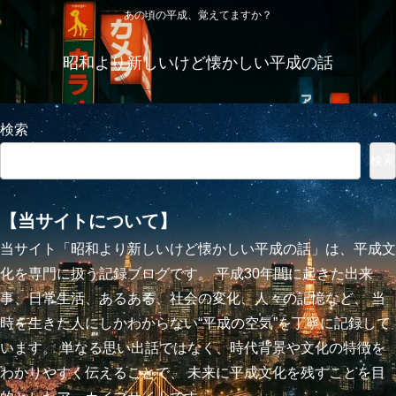
あの頃の平成、覚えてますか？
昭和より新しいけど懐かしい平成の話
検索
検索
【当サイトについて】
当サイト「昭和より新しいけど懐かしい平成の話」は、平成文
化を専門に扱う記録ブログです。 平成30年間に起きた出来
事、日常生活、あるある、社会の変化、人々の記憶など、 当
時を生きた人にしかわからない“平成の空気”を丁寧に記録して
います。 単なる思い出話ではなく、時代背景や文化の特徴を
わかりやすく伝えることで、 未来に平成文化を残すことを目