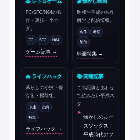
🕹 レトロゲーム
🎬 懐かし映画
FC/SFC/N64の名
昭和〜平成の名作
作・裏技・小ネ
解説と配信情報。
タ。
名作
考察
FC
SFC
N64
配信
ゲーム記事 →
映画特集 →
🧺 ライフハック
📚 関連記事
暮らしの小技・保
この記事とあわせ
存術・掃除術。
て読みたい平成ネ
タ
冷凍
節約
懐かしのルー
時短
ズソックス：
ライフハック →
平成時代のフ