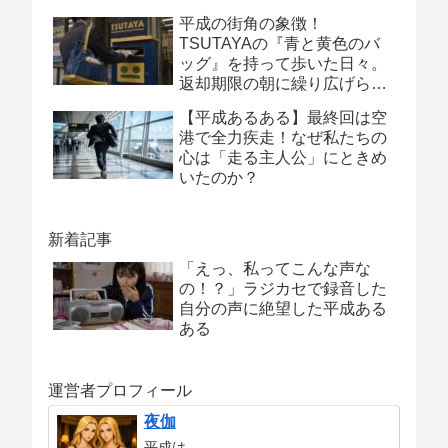
平成の街角の象徴！
TSUTAYAの『青と黄色のバ
ッグ』を持って歩いた日々。
返却期限の朝に繰り広げられ
た「ポスト投函」の狂騒曲
【平成あるある】最終回は空
港で全力疾走！なぜ私たちの
心は「走る主人公」にときめ
いたのか？
新着記事
「えっ、私ってこんな声な
の！？」ラジカセで録音した
自分の声に絶望した平成ある
ある
運営者プロフィール
夜伽
平成は、