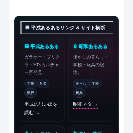
💾 平成あるあるリンク & サイト横断
💾 平成あるある
🏮 昭和あるある
ガラケー・プリク
懐かしの暮らし・
ラ・90’sカルチャ
学校・玩具の記
ー再発見。
憶。
学校
音楽
暮らし
学校
流行
玩具
平成の思い出を
昭和ネタ →
読む →