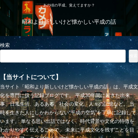
あの頃の平成、覚えてますか？
昭和より新しいけど懐かしい平成の話
検索
検索
【当サイトについて】
当サイト「昭和より新しいけど懐かしい平成の話」は、平成文
化を専門に扱う記録ブログです。 平成30年間に起きた出来
事、日常生活、あるある、社会の変化、人々の記憶など、 当
時を生きた人にしかわからない“平成の空気”を丁寧に記録して
います。 単なる思い出話ではなく、時代背景や文化の特徴を
わかりやすく伝えることで、 未来に平成文化を残すことを目