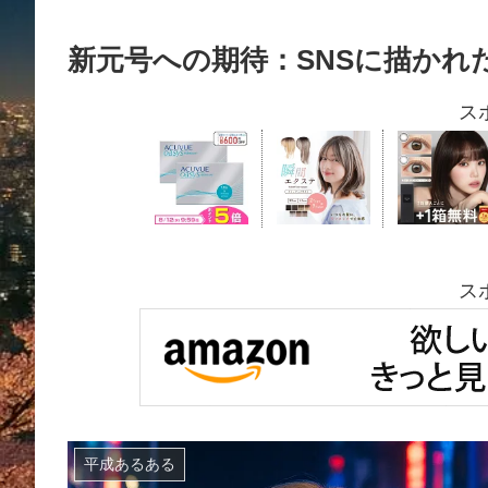
新元号への期待：SNSに描かれ
ス
ス
平成あるある