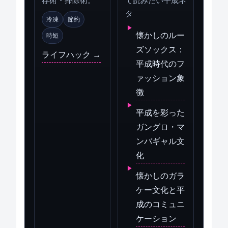
存術・掃除術。
て読みたい平成ネ
タ
冷凍
節約
懐かしのルー
時短
ズソックス：
ライフハック →
平成時代のフ
ァッション象
徴
平成を彩った
ガングロ・マ
ンバギャル文
化
懐かしのガラ
ケー文化と平
成のコミュニ
ケーション