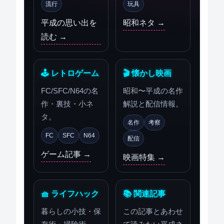
流行
玩具
平成の思い出を
昭和ネタ →
読む →
🕹 レトロゲーム
🎬 懐かし映画
FC/SFC/N64の名
昭和〜平成の名作
作・裏技・小ネ
解説と配信情報。
タ。
名作
考察
FC
SFC
N64
配信
ゲーム記事 →
映画特集 →
🧺 ライフハック
📚 関連記事
暮らしの小技・保
この記事とあわせ