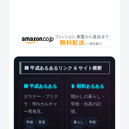
💾 平成あるあるリンク & サイト横断
💾 平成あるある
🏮 昭和あるある
ガラケー・プリク
懐かしの暮らし・
ラ・90’sカルチャ
学校・玩具の記
ー再発見。
憶。
学校
音楽
暮らし
学校