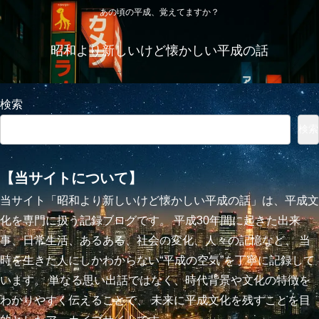
あの頃の平成、覚えてますか？
昭和より新しいけど懐かしい平成の話
検索
検索
【当サイトについて】
当サイト「昭和より新しいけど懐かしい平成の話」は、平成文
化を専門に扱う記録ブログです。 平成30年間に起きた出来
事、日常生活、あるある、社会の変化、人々の記憶など、 当
時を生きた人にしかわからない“平成の空気”を丁寧に記録して
います。 単なる思い出話ではなく、時代背景や文化の特徴を
わかりやすく伝えることで、 未来に平成文化を残すことを目