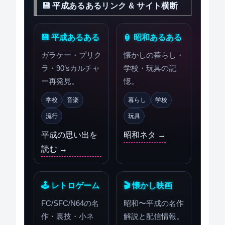
💾 平成あるあるリンク & サイト横断
💾 平成あるある
🏮 昭和あるある
ガラケー・プリク
懐かしの暮らし・
ラ・90’sカルチャ
学校・玩具の記
ー再発見。
憶。
学校
音楽
暮らし
学校
流行
玩具
平成の思い出を
昭和ネタ →
読む →
🕹 レトロゲーム
🎬 懐かし映画
FC/SFC/N64の名
昭和〜平成の名作
作・裏技・小ネ
解説と配信情報。