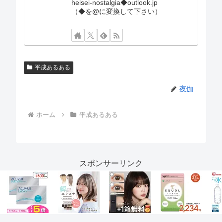
heisei-nostalgia◆outlook.jp
（◆を@に変換して下さい）
平成あるある
夜伽
ホーム
平成あるある
スポンサーリンク