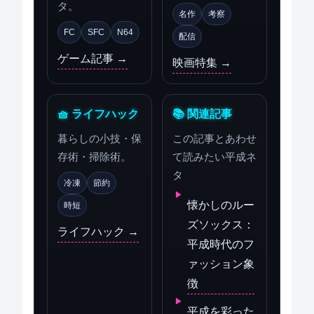
タ。
名作
考察
FC
SFC
N64
配信
ゲーム記事 →
映画特集 →
🧺 ライフハック
📚 関連記事
暮らしの小技・保
この記事とあわせ
存術・掃除術。
て読みたい平成ネ
タ
冷凍
節約
懐かしのルー
時短
ズソックス：
ライフハック →
平成時代のフ
ァッション象
徴
平成を彩った