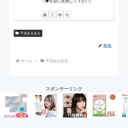
（◆を@に変換して下さい）
平成あるある
夜伽
ホーム
平成あるある
スポンサーリンク