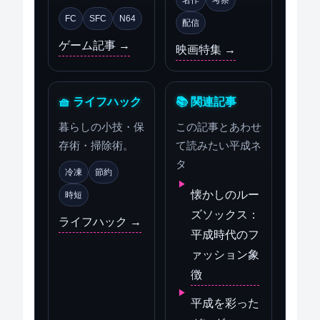
FC
SFC
N64
配信
ゲーム記事 →
映画特集 →
🧺 ライフハック
📚 関連記事
暮らしの小技・保
この記事とあわせ
存術・掃除術。
て読みたい平成ネ
タ
冷凍
節約
懐かしのルー
時短
ズソックス：
ライフハック →
平成時代のフ
ァッション象
徴
平成を彩った