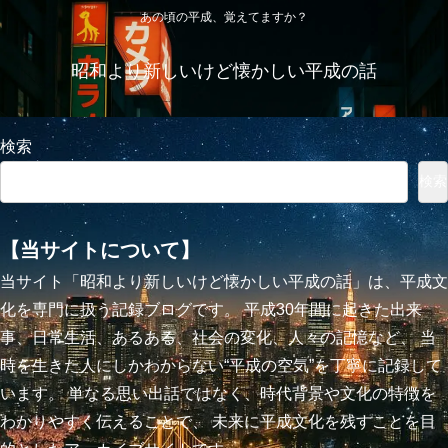
あの頃の平成、覚えてますか？
昭和より新しいけど懐かしい平成の話
検索
検索
【当サイトについて】
当サイト「昭和より新しいけど懐かしい平成の話」は、平成文
化を専門に扱う記録ブログです。 平成30年間に起きた出来
事、日常生活、あるある、社会の変化、人々の記憶など、 当
時を生きた人にしかわからない“平成の空気”を丁寧に記録して
います。 単なる思い出話ではなく、時代背景や文化の特徴を
わかりやすく伝えることで、 未来に平成文化を残すことを目