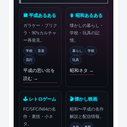
💾 平成あるある
🏮 昭和あるある
ガラケー・プリク
懐かしの暮らし・
ラ・90’sカルチャ
学校・玩具の記
ー再発見。
憶。
学校
音楽
暮らし
学校
流行
玩具
平成の思い出を
昭和ネタ →
読む →
🕹 レトロゲーム
🎬 懐かし映画
FC/SFC/N64の名
昭和〜平成の名作
作・裏技・小ネ
解説と配信情報。
タ。
名作
考察