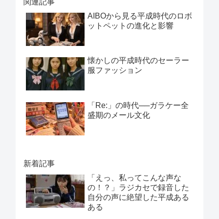
関連記事
AIBOから見る平成時代のロボ
ットペットの進化と影響
懐かしの平成時代のセーラー
服ファッション
「Re:」の時代──ガラケー全
盛期のメール文化
新着記事
「えっ、私ってこんな声な
の！？」ラジカセで録音した
自分の声に絶望した平成ある
ある