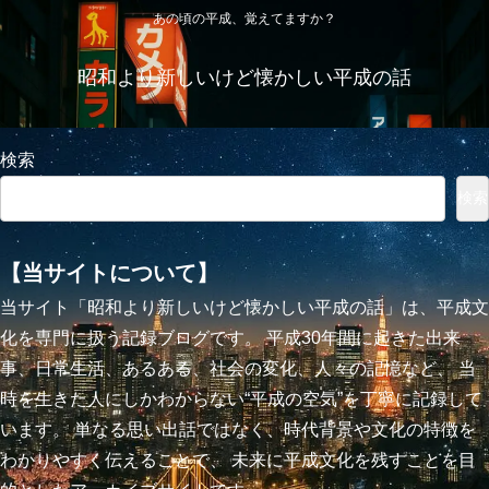
あの頃の平成、覚えてますか？
昭和より新しいけど懐かしい平成の話
検索
検索
【当サイトについて】
当サイト「昭和より新しいけど懐かしい平成の話」は、平成文
化を専門に扱う記録ブログです。 平成30年間に起きた出来
事、日常生活、あるある、社会の変化、人々の記憶など、 当
時を生きた人にしかわからない“平成の空気”を丁寧に記録して
います。 単なる思い出話ではなく、時代背景や文化の特徴を
わかりやすく伝えることで、 未来に平成文化を残すことを目