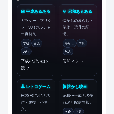
💾 平成あるある
🏮 昭和あるある
ガラケー・プリク
懐かしの暮らし・
ラ・90’sカルチャ
学校・玩具の記
ー再発見。
憶。
学校
音楽
暮らし
学校
流行
玩具
平成の思い出を
昭和ネタ →
読む →
🕹 レトロゲーム
🎬 懐かし映画
FC/SFC/N64の名
昭和〜平成の名作
作・裏技・小ネ
解説と配信情報。
タ。
名作
考察