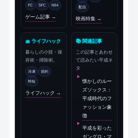
FC
SFC
N64
配信
ゲーム記事 →
映画特集 →
🧺 ライフハック
📚 関連記事
暮らしの小技・保
この記事とあわせ
存術・掃除術。
て読みたい平成ネ
タ
冷凍
節約
懐かしのルー
時短
ズソックス：
ライフハック →
平成時代のフ
ァッション象
徴
平成を彩った
ガングロ・マ