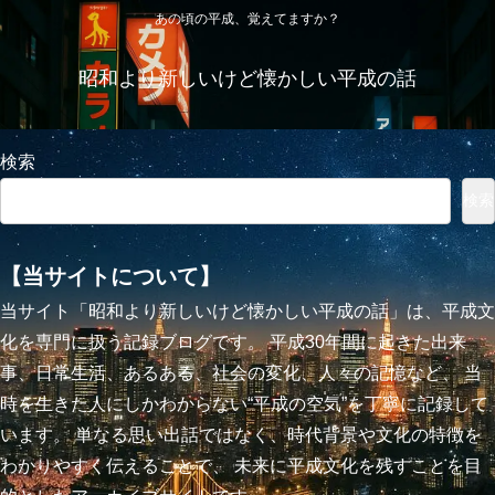
あの頃の平成、覚えてますか？
昭和より新しいけど懐かしい平成の話
検索
検索
【当サイトについて】
当サイト「昭和より新しいけど懐かしい平成の話」は、平成文
化を専門に扱う記録ブログです。 平成30年間に起きた出来
事、日常生活、あるある、社会の変化、人々の記憶など、 当
時を生きた人にしかわからない“平成の空気”を丁寧に記録して
います。 単なる思い出話ではなく、時代背景や文化の特徴を
わかりやすく伝えることで、 未来に平成文化を残すことを目