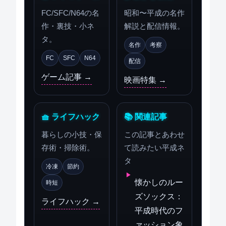
FC/SFC/N64の名
昭和〜平成の名作
作・裏技・小ネ
解説と配信情報。
タ。
名作
考察
FC
SFC
N64
配信
ゲーム記事 →
映画特集 →
🧺 ライフハック
📚 関連記事
暮らしの小技・保
この記事とあわせ
存術・掃除術。
て読みたい平成ネ
タ
冷凍
節約
懐かしのルー
時短
ズソックス：
ライフハック →
平成時代のフ
ァッション象