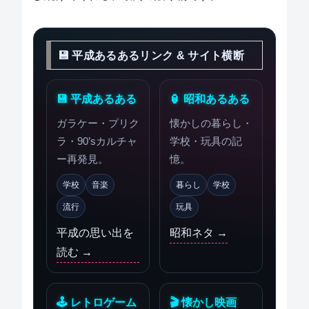
💾 平成あるあるリンク & サイト横断
💾 平成あるある
🏮 昭和あるある
ガラケー・プリク
懐かしの暮らし・
ラ・90’sカルチャ
学校・玩具の記
ー再発見。
憶。
学校
音楽
暮らし
学校
流行
玩具
平成の思い出を
昭和ネタ →
読む →
🕹 レトロゲーム
🎬 懐かし映画