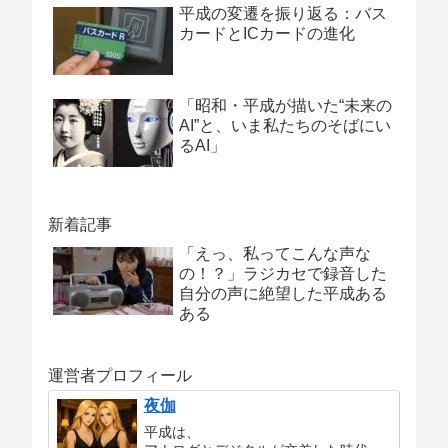
平成の変遷を振り返る：バス
カードとICカードの進化
「昭和・平成が描いた“未来の
AI”と、いま私たちのそばにい
るAI」
新着記事
「えっ、私ってこんな声な
の！？」ラジカセで録音した
自分の声に絶望した平成ある
ある
運営者プロフィール
夜伽
平成は、