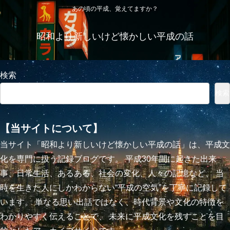
あの頃の平成、覚えてますか？
昭和より新しいけど懐かしい平成の話
検索
検索
【当サイトについて】
当サイト「昭和より新しいけど懐かしい平成の話」は、平成文
化を専門に扱う記録ブログです。 平成30年間に起きた出来
事、日常生活、あるある、社会の変化、人々の記憶など、 当
時を生きた人にしかわからない“平成の空気”を丁寧に記録して
います。 単なる思い出話ではなく、時代背景や文化の特徴を
わかりやすく伝えることで、 未来に平成文化を残すことを目